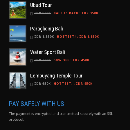
Ubud Tour
IDR 500K
BALI IS BACK
:
IDR 350K
Paragliding Bali
IDR 1,350K
HOTTEST!
:
IDR 1,150K
Water Sport Bali
IDR 900K
50% OFF
:
IDR 450K
Lempuyang Temple Tour
IDR 650K
HOTTEST!
:
IDR 450K
PAY SAFELY WITH US
The payment is encrypted and transmitted securely with an SSL
protocol.