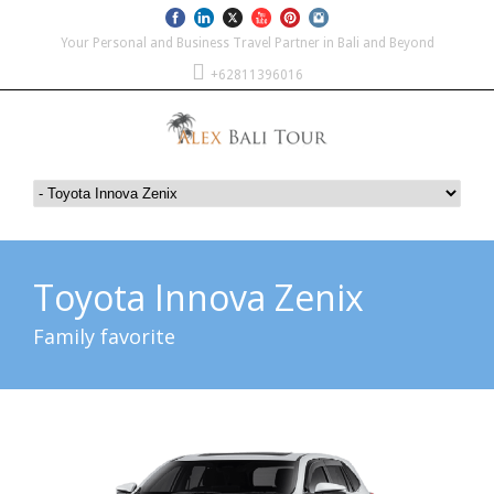
Your Personal and Business Travel Partner in Bali and Beyond
+62811396016
Toyota Innova Zenix
Family favorite