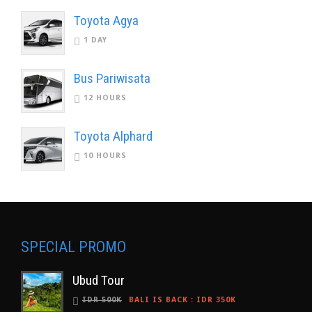
Toyota Agya
1 DAY
Bus Pariwisata
12 HOURS
Toyota Alphard
10 HOURS
SPECIAL PROMO
Ubud Tour
IDR 500K
BALI IS BACK
:
IDR 350K