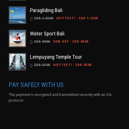
Paragliding Bali
IDR 1,350K
HOTTEST!
:
IDR 1,150K
Water Sport Bali
IDR 900K
50% OFF
:
IDR 450K
Lempuyang Temple Tour
IDR 650K
HOTTEST!
:
IDR 450K
PAY SAFELY WITH US
The payment is encrypted and transmitted securely with an SSL
protocol.