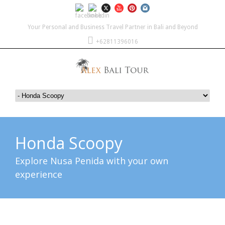
Your Personal and Business Travel Partner in Bali and Beyond
+62811396016
Honda Scoopy
Explore Nusa Penida with your own
experience